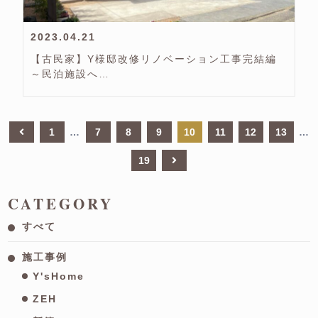
2023.04.21
【古民家】Y様邸改修リノベーション工事完結編
～民泊施設へ…
1
…
7
8
9
10
11
12
13
…
19
CATEGORY
すべて
施工事例
Y'sHome
ZEH